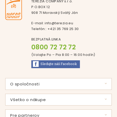
TEREZIA COMPANY s.r.o.
P.O.BOX 12
908 71 Moravský Svätý Ján
E-mail:
info@terezia.eu
Telefón::
+421 35 769 25 30
BEZPLATNÁ LINKA
0800 72 72 72
(Volajte Po – Pia 8:00 – 16:00
hodín
)
Sledujte náš
Facebook
O spoločnosti
Príbeh pani Svátovej
Použité suroviny
Všetko o nákupe
Vlastná výroba
Časté otázky
Certifikáty
Zľavové programy
Pre partnerov