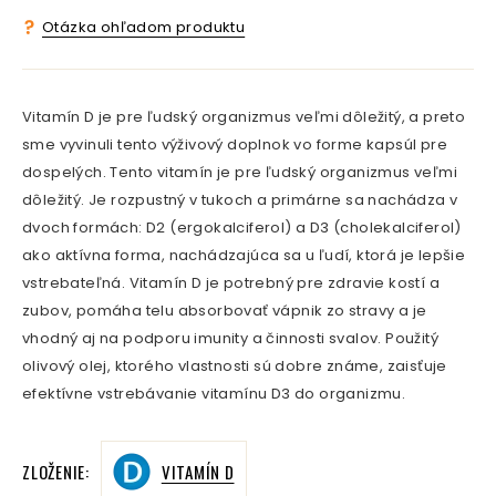
Otázka ohľadom produktu
Vitamín D je pre ľudský organizmus veľmi dôležitý, a preto
sme vyvinuli tento výživový doplnok vo forme kapsúl pre
dospelých. Tento vitamín je pre ľudský organizmus veľmi
dôležitý. Je rozpustný v tukoch a primárne sa nachádza v
dvoch formách: D2 (ergokalciferol) a D3 (cholekalciferol)
ako aktívna forma, nachádzajúca sa u ľudí, ktorá je lepšie
vstrebateľná. Vitamín D je potrebný pre zdravie kostí a
zubov, pomáha telu absorbovať vápnik zo stravy a je
vhodný aj na podporu imunity a činnosti svalov. Použitý
olivový olej, ktorého vlastnosti sú dobre známe, zaisťuje
efektívne vstrebávanie vitamínu D3 do organizmu.
ZLOŽENIE:
VITAMÍN D