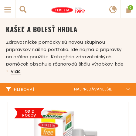
0
KAŠEĽ A BOLESŤ HRDLA
Zdravotnícke pomôcky sú novou skupinou
prípravkov nášho portfólia. Ide najmä o prípravky
na orálne použitie. Kategória zdravotnických
pomôcok obsahuje rôznorodú škálu výrobkov, kde
patria jednak prípravky na vnútorné aj vonkajšie
Viac
používanie, ale aj rôzne nástroje a pomôcky na
vyšetrovanie pacientov, na diagnostiku, či k terapii.
FILTROVAŤ
Zdravotnícke pomôcky na orálne použitie sú určené
hlavne k zmierneniu alebo k prevencii ochorení a
ďalších ťažkostí. Na rozdiel od výživových doplnkov
OD 2
sú schvaľované a kontrolované kompetentnými
ROKOV
orgánmi, ktoré sa okrem iného zaoberajú aj
registráciou a posudzovaním liečivých prípravkov.