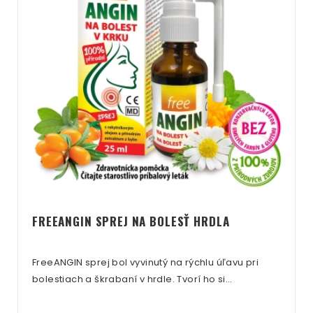
FREEANGIN SPREJ NA BOLESŤ HRDLA
FreeANGIN sprej bol vyvinutý na rýchlu úľavu pri
bolestiach a škrabaní v hrdle. Tvorí ho si…