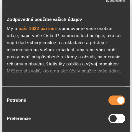
Zodpovedné použitie vašich údajov
NEKAŠLI SIRUP NA KAŠEĽ
My a
naši 1022 partneri
spracúvame vaše osobné
údaje, napr. vaše číslo IP pomocou technológie, ako sú
napríklad súbory cookie, na ukladanie a prístup k
Sirup NEKAŠLI je bylinkovým pohladením na
informáciám na vašom zariadení, aby sme vám mohli
podráždené hrdlo počas prechladnutia. Obsahuje
poskytovať prispôsobené reklamy a obsah, na meranie
6 …
reklamy a obsahu, štatistiky publika a vývoj produktov.
Môžete si zvoliť, kto a na aké účely použije vaše údaje.
6,9 €
DETAIL
Ak to povolíte, chceli by sme tiež:
Zhromažďovať informácie o vašej geografickej
Výber
Potrebné
polohe s presnosťou na niekoľko metrov
súhlasu
Identifikovať vaše zariadenie aktívnym skenovaním
OD 1
ROKA
konkrétnych charakteristík (odtlačky prstov).
Preferencie
Viac informácií o tom, ako sa spracúvajú vaše osobné
údaje, nájdete v časti s
vašimi nastaveniami
. Súhlas