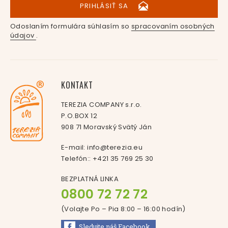
PRIHLÁSIŤ SA
Odoslaním formulára súhlasím so
spracovaním osobných
údajov
.
KONTAKT
TEREZIA COMPANY s.r.o.
P.O.BOX 12
908 71 Moravský Svätý Ján
E-mail:
info@terezia.eu
Telefón::
+421 35 769 25 30
BEZPLATNÁ LINKA
0800 72 72 72
(Volajte Po – Pia 8:00 – 16:00
hodín
)
Sledujte náš
Facebook