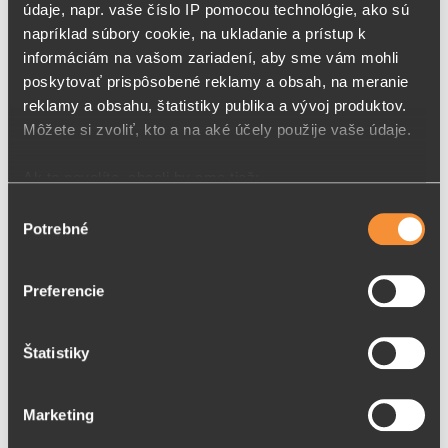
údaje, napr. vaše číslo IP pomocou technológie, ako sú
napríklad súbory cookie, na ukladanie a prístup k
informáciám na vašom zariadení, aby sme vám mohli
poskytovať prispôsobené reklamy a obsah, na meranie
reklamy a obsahu, štatistiky publika a vývoj produktov.
Môžete si zvoliť, kto a na aké účely použije vaše údaje.
Ak to povolíte, chceli by sme tiež:
Zhromažďovať informácie o vašej geografickej
Výber
Potrebné
polohe s presnosťou na niekoľko metrov
súhlasu
Identifikovať vaše zariadenie aktívnym skenovaním
konkrétnych charakteristík (odtlačky prstov).
Preferencie
Viac informácií o tom, ako sa spracúvajú vaše osobné
HERICIUM ERINACEUS S RAKYTNÍKOVÝM
údaje, nájdete v časti s
vašimi nastaveniami
. Súhlas
OLEJOM
Štatistiky
môžete kedykoľvek zmeniť alebo odvolať cez Vyhlásenie
o používaní súborov cookie.
HERICIUM ERINACEUS s rakytníkovým olejom je
hubovo-rastlinný produkt, ktorý je určený na po…
Marketing
Na prispôsobenie obsahu a reklám, poskytovanie funkcií