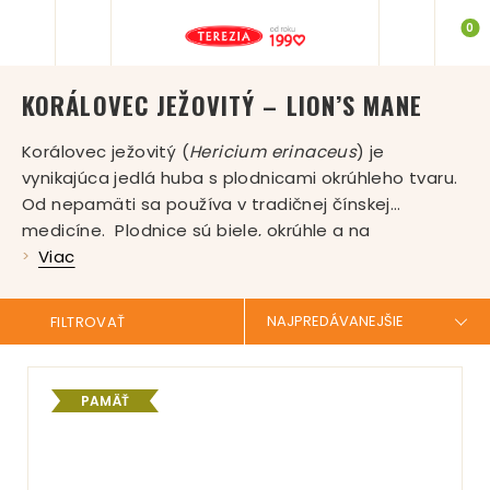
0
KORÁLOVEC JEŽOVITÝ – LION’S MANE
Korálovec ježovitý (
Hericium erinaceus
) je
vynikajúca jedlá huba s plodnicami okrúhleho tvaru.
Od nepamäti sa používa v tradičnej čínskej
medicíne. Plodnice sú biele, okrúhle a na
povrchu majú ostne, ktoré pripomínajú srsť.
Viac
Dužina je plná, mäkká, biela, s príjemnou
ovocnou vôňou a chuťou. V Ázii je obľúbenou
FILTROVAŤ
súčasťou jedálnička a u nás ho nájdeme sušený ako
súčasť výživových doplnkov. V našich podmienkach
rastie vzácne, obyčajne od júla do októbra,
PAMÄŤ
paraziticky na živých kmeňoch listnatých stromov.
Dužina čerstvého korálovca je šťavnatá a mäkká s
jemnou chrenovou príchuťou. Prášok získaný z