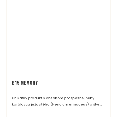
korálovca dostane po vysušení prijemné sladkasté
aróma. Táto intenzívna vôňa je tvorená
32 aromatickými látkami, ktoré korálovec obsahuje.
B15 MEMORY
Unikátny produkt s obsahom prospešnej huby
korálovca ježovitého (Hericium erinaceus) a štyr…