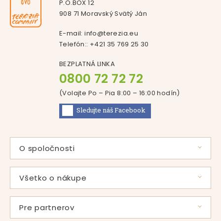
P.O.BOX 12
908 71 Moravský Svätý Ján
E-mail:
info@terezia.eu
Telefón::
+421 35 769 25 30
BEZPLATNÁ LINKA
0800 72 72 72
(Volajte Po – Pia 8:00 – 16:00
hodín
)
Sledujte náš
Facebook
O spoločnosti
Príbeh pani Svátovej
Použité suroviny
Všetko o nákupe
Vlastná výroba
Časté otázky
Certifikáty
Zľavové programy
Pre partnerov
Produkty
Doprava a platba
Veľkoobchodná spolupráca