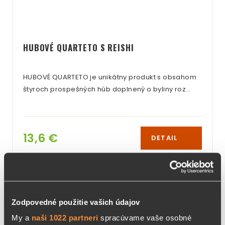
HUBOVÉ QUARTETO S REISHI
HUBOVÉ QUARTETO je unikátny produkt s obsahom
štyroch prospešných húb doplnený o byliny roz…
13,6 €
DETAIL
TRÁVENIE
Zodpovedné použitie vašich údajov
My a
naši 1022 partneri
spracúvame vaše osobné