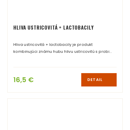
HLIVA USTRICOVITÁ + LACTOBACILY
Hliva ustricovitá + lactobacily je produkt
kombinujúci známu hubu hlivu ustricovitú s probi…
16,5 €
DETAIL