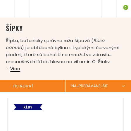
0
ŠÍPKY
Šípka, botanicky správne ruža šípová (
Rosa
canina
) je obľúbená bylina s typickými červenými
plodmi, ktoré sú bohaté na množstvo zdraviu
prospešných látok, hlavne na vitamín C. Šípky
podporujú náš imunitný systém a prispievajú
Viac
k správnemu fungovaniu trávenia. Ruža šípová
patriaca do čeľade ružovitých je trojmetrový
FILTROVAŤ
opadavý ker, ktorý môže dosiahnuť dĺžku až 10
metrov. Rastie na suchých, slnečných miestach a v
teplých horských oblastiach. Vyskytuje sa takmer
KĹBY
na všetkých kontinentoch. Zaujímavosťou je, že sa
dožíva aj niekoľko sto rokov. Šípky sú
neoddeliteľnou súčasťou ľudového liečiteľstva. Už