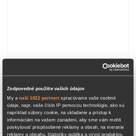
Zodpovedné použitie vašich údajov
ŽILY & CIEVY
My a
naši 1022 partneri
spracúvame vaše osobné
údaje, napr. vaše číslo IP pomocou technológie, ako sú
napríklad súbory cookie, na ukladanie a prístup k
100 % prírodný produkt obsahuje 9 starostlivo
informáciám na vašom zariadení, aby sme vám mohli
vybraných bylín pre zdravé tepny a žily.…
poskytovať prispôsobené reklamy a obsah, na meranie
reklamy a obsahu, štatistiky publika a vývoj produktov.