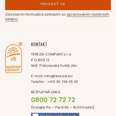
PRIHLÁSIŤ SA
Odoslaním formulára súhlasím so
spracovaním osobných
údajov
.
KONTAKT
TEREZIA COMPANY s.r.o.
P.O.BOX 12
908 71 Moravský Svätý Ján
E-mail:
info@terezia.eu
Telefón::
+421 35 769 25 30
BEZPLATNÁ LINKA
0800 72 72 72
(Volajte Po – Pia 8:00 – 16:00
hodín
)