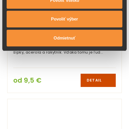
Povoliť všetko
údajmi, ktoré ste im poskytli alebo ktoré od vás získali,
keď ste používali ich služby.
Povoliť výber
VITAMÍN C TRIO NATUR+
Odmietnuť
Vitamín C z bohatých prírodných zdrojov ako sú
šípky, acerola a rakytník. Vďaka tomu je ľud…
od 9,5 €
DETAIL