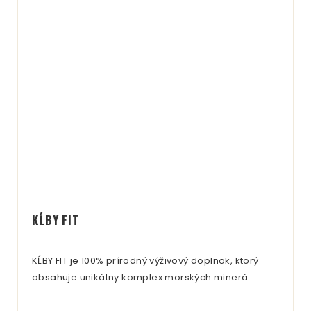
sám Hippokrates dával šípky svojim pacientom
a blahodarné účinky plodov opisuje už anglosaský
herbár z 11.storočia.
KĹBY FIT
KĹBY FIT je 100% prírodný výživový doplnok, ktorý
obsahuje unikátny komplex morských minerá…