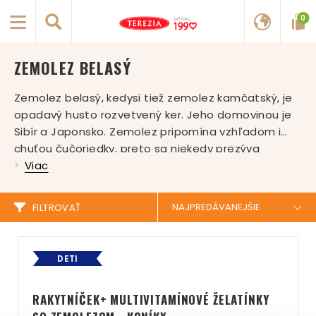
0
ZEMOLEZ BELASÝ
Zemolez belasý, kedysi tiež zemolez kamčatský, je
opadavý husto rozvetvený ker. Jeho domovinou je
Sibír a Japonsko. Zemolez pripomína vzhľadom i
chuťou čučoriedky, preto sa niekedy prezýva
kamčatská čučoriedka. Na Slovensku je stále
Viac
častejšie pestovaným ovocím a darí sa mu
v stredných, vyšších a aj vo vysokých horských
FILTROVAŤ
oblastiach. Nutrične je veľmi prospešný a radí sa
medzi superpotraviny, preto si našiel miesto aj v
našich multivitamínových želatínkach RAKYTNÍČEK.
DETI
RAKYTNÍČEK+ MULTIVITAMÍNOVÉ ŽELATÍNKY