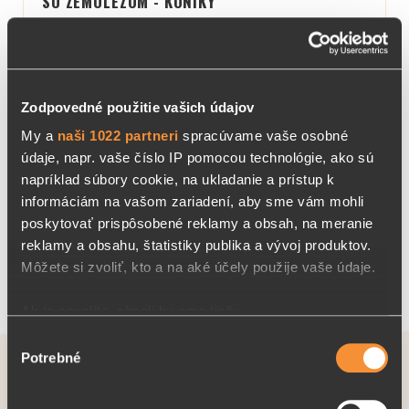
SO ZEMOLEZOM - KONÍKY
Objavte superpotravinu zemolez v lahodných
ovocných želatínkach RAKYTNÍČEK +. Želatínky obs…
Zodpovedné použitie vašich údajov
My a
naši 1022 partneri
spracúvame vaše osobné
9,6 €
DETAIL
údaje, napr. vaše číslo IP pomocou technológie, ako sú
napríklad súbory cookie, na ukladanie a prístup k
informáciám na vašom zariadení, aby sme vám mohli
poskytovať prispôsobené reklamy a obsah, na meranie
Produktov na stránke:
16
reklamy a obsahu, štatistiky publika a vývoj produktov.
Môžete si zvoliť, kto a na aké účely použije vaše údaje.
Ak to povolíte, chceli by sme tiež:
Zhromažďovať informácie o vašej geografickej
Výber
Potrebné
polohe s presnosťou na niekoľko metrov
súhlasu
PRIHLÁSTE SA NA ODBER NEWSLETTEROV
Identifikovať vaše zariadenie aktívnym skenovaním
konkrétnych charakteristík (odtlačky prstov).