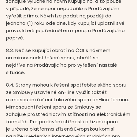
zahajuje výlučně na návrh Kupujícího, a to pouze
v případě, že se spor nepodařilo s Prodávajícím
vyřešit přímo. Návrh lze podat nejpozději do
jednoho (1) roku ode dne, kdy Kupující uplatnil své
právo, které je předmětem sporu, u Prodávajícího
poprvé.
8.3. Než se Kupující obrátí na ČOI s návrhem
na mimosoudní řešení sporu, obrátí se
nejdříve na Prodávajícího pro vyřešení nastalé
situace.
8.4. Strany mohou k řešení spotřebitelského sporu
ze Smlouvy uzavřené on-line využít taktéž
mimosoudní řešení takového sporu on-line formou.
Mimosoudní řešení sporu ze Smlouvy se
zahajuje prostřednictvím stížnosti na elektronickém
formuláři. Pro podávání stížností a řízení sporu
je určena platforma zřízená Evropskou komisí
na níže uvedených internetových stránkách pro