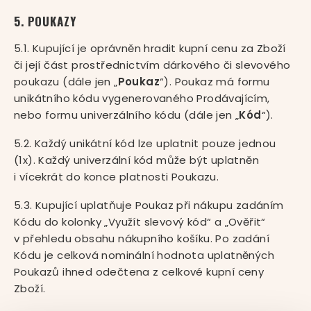
5. POUKAZY
5.1. Kupující je oprávněn hradit kupní cenu za Zboží
či její část prostřednictvím dárkového či slevového
poukazu (dále jen „
Poukaz
“). Poukaz má formu
unikátního kódu vygenerovaného Prodávajícím,
nebo formu univerzálního kódu (dále jen „
Kód
“).
5.2. Každý unikátní kód lze uplatnit pouze jednou
(1x). Každý univerzální kód může být uplatněn
i vícekrát do konce platnosti Poukazu.
5.3. Kupující uplatňuje Poukaz při nákupu zadáním
Kódu do kolonky „Využít slevový kód“ a „Ověřit“
v přehledu obsahu nákupního košíku. Po zadání
Kódu je celková nominální hodnota uplatněných
Poukazů ihned odečtena z celkové kupní ceny
Zboží.