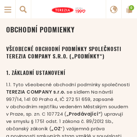
0
OBCHODNÍ PODMIENKY
VŠEOBECNÉ OBCHODNÍ PODMÍNKY SPOLEČNOSTI
TEREZIA COMPANY S.R.O. („PODMÍNKY“)
1. ZÁKLADNÍ USTANOVENÍ
1.1. Tyto všeobecné obchodní podmínky společnosti
TEREZIA COMPANY s.r.o.
se sídlem Na návrší
997/14, 141 00 Praha 4, IČ 272 51 659, zapsané
v obchodním rejstříku vedeném Městským soudem
v Praze, sp. zn. C 107724 (
„Prodávající“
) upravují
ve smyslu § 1751 odst. 1 zákona č. 89/2012 Sb.,
občanský zákoník (
„OZ
“) vzájemná práva
a povinnosti smluvních stran vzniklé v souvislosti