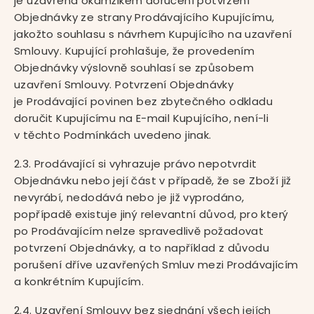
je uzavřena okamžikem doručení potvrzení
Objednávky ze strany Prodávajícího Kupujícímu,
jakožto souhlasu s návrhem Kupujícího na uzavření
Smlouvy. Kupující prohlašuje, že provedením
Objednávky výslovně souhlasí se způsobem
uzavření Smlouvy. Potvrzení Objednávky
je Prodávající povinen bez zbytečného odkladu
doručit Kupujícímu na E-mail Kupujícího, není-li
v těchto Podmínkách uvedeno jinak.
2.3. Prodávající si vyhrazuje právo nepotvrdit
Objednávku nebo její část v případě, že se Zboží již
nevyrábí, nedodává nebo je již vyprodáno,
popřípadě existuje jiný relevantní důvod, pro který
po Prodávajícím nelze spravedlivě požadovat
potvrzení Objednávky, a to například z důvodu
porušení dříve uzavřených Smluv mezi Prodávajícím
a konkrétním Kupujícím.
2.4. Uzavření Smlouvy bez sjednání všech jejích