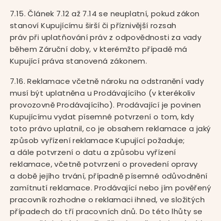
7.15. Článek 7.12 až 7.14 se neuplatní, pokud zákon
stanoví Kupujícímu širší či příznivější rozsah
práv při uplatňování práv z odpovědnosti za vady
během Záruční doby, v kterémžto případě má
Kupující práva stanovená zákonem.
7.16. Reklamace včetně nároku na odstranění vady
musí být uplatněna u Prodávajícího (v kterékoliv
provozovně Prodávajícího). Prodávající je povinen
Kupujícímu vydat písemné potvrzení o tom, kdy
toto právo uplatnil, co je obsahem reklamace a jaký
způsob vyřízení reklamace Kupující požaduje;
a dále potvrzení o datu a způsobu vyřízení
reklamace, včetně potvrzení o provedení opravy
a době jejího trvání, případně písemné odůvodnění
zamítnutí reklamace. Prodávající nebo jím pověřený
pracovník rozhodne o reklamaci ihned, ve složitých
případech do tří pracovních dnů. Do této lhůty se