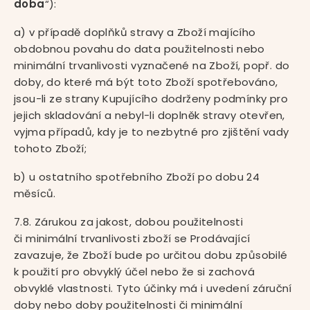
doba
“):
a) v případě doplňků stravy a Zboží majícího
obdobnou povahu do data použitelnosti nebo
minimální trvanlivosti vyznačené na Zboží, popř. do
doby, do které má být toto Zboží spotřebováno,
jsou-li ze strany Kupujícího dodrženy podmínky pro
jejich skladování a nebyl-li doplněk stravy otevřen,
vyjma případů, kdy je to nezbytné pro zjištění vady
tohoto Zboží;
b) u ostatního spotřebního Zboží po dobu 24
měsíců.
7.8. Zárukou za jakost, dobou použitelnosti
či minimální trvanlivosti zboží se Prodávající
zavazuje, že Zboží bude po určitou dobu způsobilé
k použití pro obvyklý účel nebo že si zachová
obvyklé vlastnosti. Tyto účinky má i uvedení záruční
doby nebo doby použitelnosti či minimální