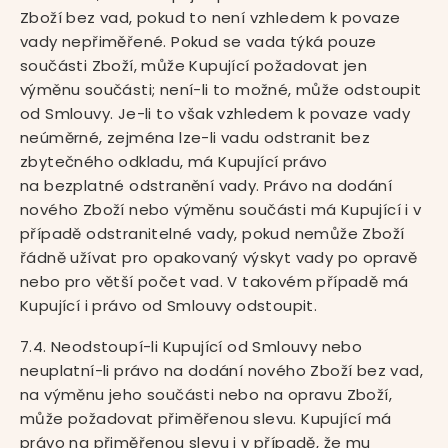
Zboží bez vad, pokud to není vzhledem k povaze
vady nepřiměřené. Pokud se vada týká pouze
součásti Zboží, může Kupující požadovat jen
výměnu součásti; není-li to možné, může odstoupit
od Smlouvy. Je-li to však vzhledem k povaze vady
neúměrné, zejména lze-li vadu odstranit bez
zbytečného odkladu, má Kupující právo
na bezplatné odstranění vady. Právo na dodání
nového Zboží nebo výměnu součásti má Kupující i v
případě odstranitelné vady, pokud nemůže Zboží
řádně užívat pro opakovaný výskyt vady po opravě
nebo pro větší počet vad. V takovém případě má
Kupující i právo od Smlouvy odstoupit.
7.4. Neodstoupí-li Kupující od Smlouvy nebo
neuplatní-li právo na dodání nového Zboží bez vad,
na výměnu jeho součásti nebo na opravu Zboží,
může požadovat přiměřenou slevu. Kupující má
právo na přiměřenou slevu i v případě, že mu