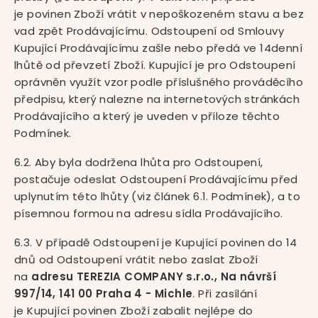
je povinen Zboží vrátit v nepoškozeném stavu a bez
vad zpět Prodávajícímu. Odstoupení od Smlouvy
Kupující Prodávajícímu zašle nebo předá ve 14denní
lhůtě od převzetí Zboží. Kupující je pro Odstoupení
oprávněn využít vzor podle příslušného prováděcího
předpisu, který nalezne na internetových stránkách
Prodávajícího a který je uveden v příloze těchto
Podmínek.
6.2. Aby byla dodržena lhůta pro Odstoupení,
postačuje odeslat Odstoupení Prodávajícímu před
uplynutím této lhůty (viz článek 6.1. Podmínek), a to
písemnou formou na adresu sídla Prodávajícího.
6.3. V případě Odstoupení je Kupující povinen do 14
dnů od Odstoupení vrátit nebo zaslat Zboží
na
adresu TEREZIA COMPANY s.r.o., Na návrší
997/14, 141 00 Praha 4 - Michle
. Při zasílání
je Kupující povinen Zboží zabalit nejlépe do