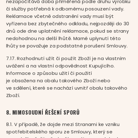
nezapočítává doba přiměřená podle druhu výrobku
či služby potřebná k odbornému posouzení vady.
Reklamace včetně odstranění vady musí být
vyřízena bez zbytečného odkladu, nejpozději do 30
dnů ode dne uplatnění reklamace, pokud se strany
nedohodnou na delší lhůtě. Marné uplynutí této
lhůty se považuje za podstatné porušení Smlouvy.
7.17. Rozhodnutí užít či použít Zboží je na vlastním
uvážení a na vlastní odpovědnost Kupujícího.
Informace o způsobu užití či použití
je obsažena na obalu takového Zboží nebo
ve sdělení, které se nachází uvnitř obalu takového
Zboží.
8. MIMOSOUDNÍ ŘEŠENÍ SPORŮ
8.1. V případě, že dojde mezi Stranami ke vzniku
spotřebitelského sporu ze Smlouvy, který se