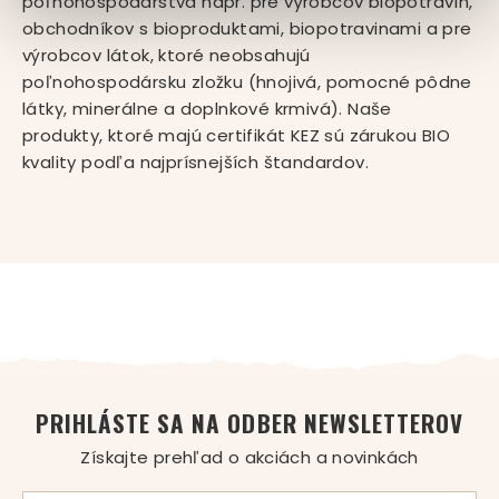
poľnohospodárstva napr. pre výrobcov biopotravín,
obchodníkov s bioproduktami, biopotravinami a pre
výrobcov látok, ktoré neobsahujú
poľnohospodársku zložku (hnojivá, pomocné pôdne
látky, minerálne a doplnkové krmivá). Naše
produkty, ktoré majú certifikát KEZ sú zárukou BIO
kvality podľa najprísnejších štandardov.
PRIHLÁSTE SA NA ODBER NEWSLETTEROV
Získajte prehľad o akciách a novinkách