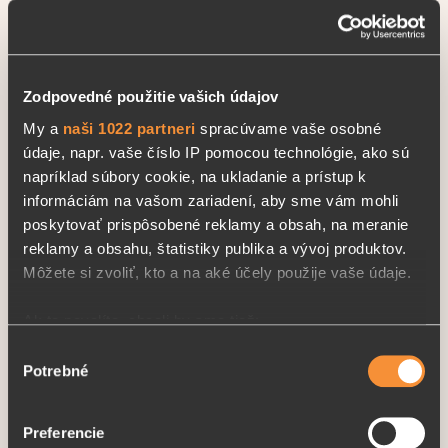
HACCP (Hazard Analysis
and Critical Control Points)
je systém stanovenia
Zodpovedné použitie vašich údajov
kritických kontrolných
My a
naši 1022 partneri
spracúvame vaše osobné
bodov. Je dôležitým
údaje, napr. vaše číslo IP pomocou technológie, ako sú
nástrojom
napríklad súbory cookie, na ukladanie a prístup k
na zabezpečenie
informáciám na vašom zariadení, aby sme vám mohli
a riadenie kvality
poskytovať prispôsobené reklamy a obsah, na meranie
a zdravotnej neškodnosti
reklamy a obsahu, štatistiky publika a vývoj produktov.
potravín počas všetkých činností, ktoré súvisia
Môžete si zvoliť, kto a na aké účely použije vaše údaje.
s výrobou, spracovaním, skladovaním, manipuláciou,
prepravou a predajom finálnemu zákazníkovi.
Ak to povolíte, chceli by sme tiež:
Systém je založený na prevencii -
Zhromažďovať informácie o vašej geografickej
Výber
identifikuje nebezpečenstvo a pri jeho naplnení
Potrebné
polohe s presnosťou na niekoľko metrov
súhlasu
zaisťuje vysokú mieru bezpečnosti potravín.
Identifikovať vaše zariadenie aktívnym skenovaním
V súčasnej dobe je štandardnou požiadavkou
konkrétnych charakteristík (odtlačky prstov).
kvality pre všetky potravinárske prevádzky a výrobu
Preferencie
Viac informácií o tom, ako sa spracúvajú vaše osobné