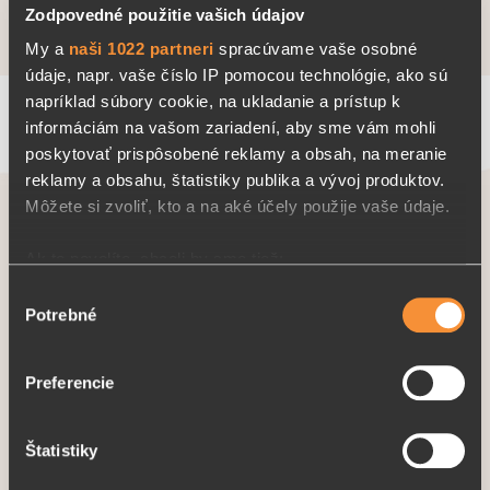
Zodpovedné použitie vašich údajov
Vaši zamestnanci.
My a
naši 1022 partneri
spracúvame vaše osobné
údaje, napr. vaše číslo IP pomocou technológie, ako sú
napríklad súbory cookie, na ukladanie a prístup k
informáciám na vašom zariadení, aby sme vám mohli
poskytovať prispôsobené reklamy a obsah, na meranie
reklamy a obsahu, štatistiky publika a vývoj produktov.
Môžete si zvoliť, kto a na aké účely použije vaše údaje.
PRIHLÁSTE SA NA ODBER NEWSLETTEROV
Ak to povolíte, chceli by sme tiež:
Získajte prehľad o akciách a novinkách
Zhromažďovať informácie o vašej geografickej
Výber
Potrebné
polohe s presnosťou na niekoľko metrov
súhlasu
Identifikovať vaše zariadenie aktívnym skenovaním
konkrétnych charakteristík (odtlačky prstov).
Preferencie
PRIHLÁSIŤ SA
Viac informácií o tom, ako sa spracúvajú vaše osobné
údaje, nájdete v časti s
vašimi nastaveniami
. Súhlas
Odoslaním formulára súhlasím so
spracovaním osobných
Štatistiky
môžete kedykoľvek zmeniť alebo odvolať cez Vyhlásenie
údajov
.
o používaní súborov cookie.