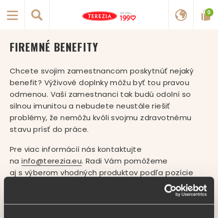
0
FIREMNÉ BENEFITY
Chcete svojim zamestnancom poskytnúť nejaký
benefit? Výživové doplnky môžu byť tou pravou
odmenou. Vaši zamestnanci tak budú odolní so
silnou imunitou a nebudete neustále riešiť
problémy, že nemôžu kvôli svojmu zdravotnému
stavu prísť do práce.
Pre viac informácií nás kontaktujte
na
info@terezia.eu
. Radi Vám pomôžeme
aj s výberom vhodných produktov podľa pozície
a prostredia Vašich zamestnancov.
Veríme, že u nás si vyberie skutočne každý a že
kvalitu našich produktov ocenia aj