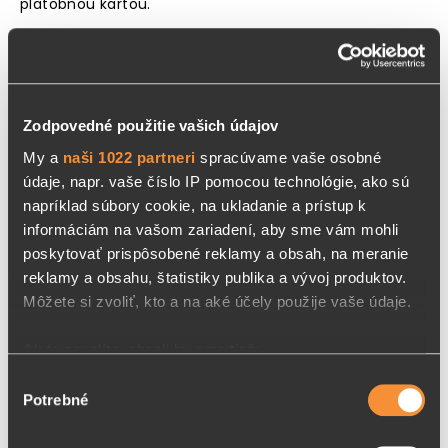
platobnou kartou.
GLS BALÍKOMAT / PARCEL SHOP
3,50 €
Zodpovedné použitie vašich údajov
GLS Balíkomat: Non-stop samoobslužné vyzdvihnutie
My a
naši 1022 partneri
spracúvame vaše osobné
balíka 24/7.
údaje, napr. vaše číslo IP pomocou technológie, ako sú
GLS Parcel Shop: Vyzdvihnutie na výdajnom mieste
napríklad súbory cookie, na ukladanie a prístup k
(obchody, čerpacie stanice) s dlhými otváracími
informáciám na vašom zariadení, aby sme vám mohli
hodinami.
poskytovať prispôsobené reklamy a obsah, na meranie
Príjemca dostane SMS a e-mail notifikáciu, obsahujúcu
reklamy a obsahu, štatistiky publika a vývoj produktov.
aj PIN kód pre vyzdvihnutie, ktorým je potrebné sa
Môžete si zvoliť, kto a na aké účely použije vaše údaje.
preukázať. Príjemcá má 4 pracovných dní
na vyzdvihnutie balíka.
Ak to povolíte, chceli by sme tiež:
Zhromažďovať informácie o vašej geografickej
Výber
Potrebné
polohe s presnosťou na niekoľko metrov
súhlasu
Identifikovať vaše zariadenie aktívnym skenovaním