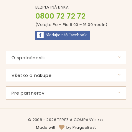
BEZPLATNÁ LINKA
0800 72 72 72
(Volajte Po – Pia 8:00 – 16:00
hodín
)
Sledujte náš
Facebook
O spoločnosti
Príbeh pani Svátovej
Použité suroviny
Všetko o nákupe
Vlastná výroba
Časté otázky
Certifikáty
Zľavové programy
Pre partnerov
Produkty
Doprava a platba
Veľkoobchodná spolupráca
Podporujeme
Kde nakúpiť
Firemné benefity
Kariéra
Darčekové poukážky
© 2008 - 2026 TEREZIA COMPANY s.r.o.
Kontakt
Reklamačný poriadok
Made with
by
PragueBest