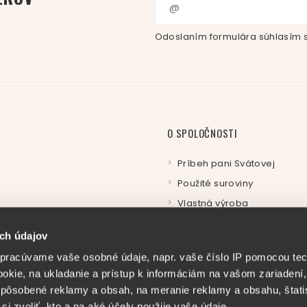
Odoslaním formulára súhlasím 
O SPOLOČNOSTI
Príbeh pani Svátovej
Použité suroviny
Vlastná výroba
Certifikáty
ch údajov
Produkty
pracúvame vaše osobné údaje, napr. vaše číslo IP pomocou tec
Podporujeme
ookie, na ukladanie a prístup k informáciám na vašom zariadení
Kariéra
pôsobené reklamy a obsah, na meranie reklamy a obsahu, štatis
Kontakt
si zvoliť, kto a na aké účely použije vaše údaje.