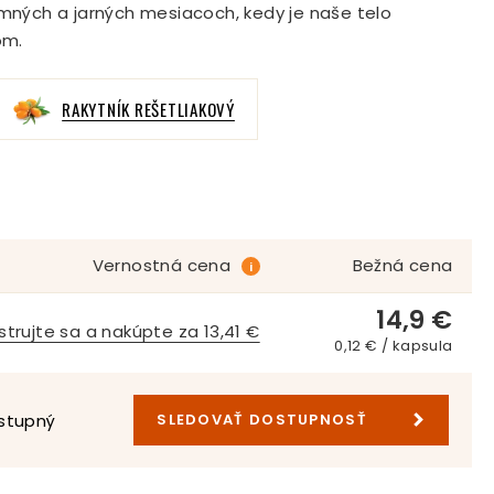
imných a jarných mesiacoch, kedy je naše telo
om.
RAKYTNÍK REŠETLIAKOVÝ
Vernostná cena
Bežná cena
i
14,9 €
strujte sa a nakúpte za 13,41 €
0,12 € / kapsula
stupný
SLEDOVAŤ DOSTUPNOSŤ