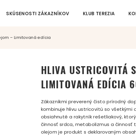
SKÚSENOSTI ZÁKAZNÍKOV
KLUB TEREZIA
KO
lejom – Limitovaná edícia
HLIVA USTRICOVITÁ 
LIMITOVANÁ EDÍCIA 
Zákazníkmi preverený čisto prírodný dop
kombinuje hlivu ustricovitú so všetkými 
obsiahnuté a rakytník rešetliakový, kt
činnosť srdca, metabolizmus a činnosť tr
olejom je produkt s deklarovaným obsa