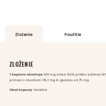
Zloženie
Použitie
ZLOŽENIE
1 kapsula obsahuje
300 mg zmesi 100% prášku sušenej HL
prímesí s obsahom 118,2 mg ß-glukanu ±3,75 mg.
Obal kapsuly:
želatína.