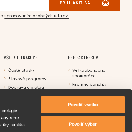
PRIHLÁSIŤ SA
so
spracovaním osobných údajov
.
VŠETKO O NÁKUPE
PRE PARTNEROV
Časté otázky
Veľkoobchodná
spolupráca
Zľavové programy
Firemné benefity
Doprava a platba
Kde nakúpiť
Darčekové poukážky
Povoliť všetko
hnológie,
Reklamačný poriadok
, aby sme
Ochrana osobných
Povoliť výber
tiky publika
údajov