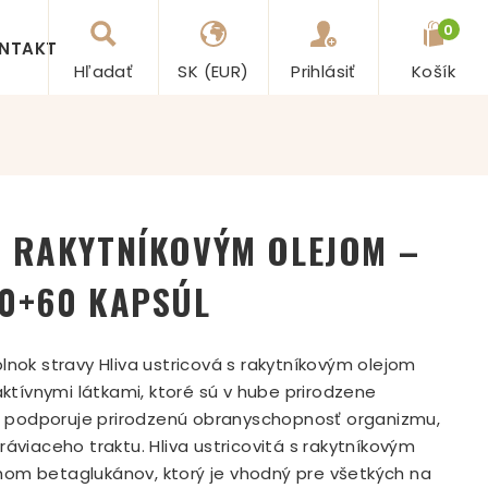
0
NTAKT
Hľadať
SK (EUR)
Prihlásiť
Košík
S RAKYTNÍKOVÝM OLEJOM –
60+60 KAPSÚL
lnok stravy Hliva ustricová s rakytníkovým olejom
aktívnymi látkami, ktoré sú v hube prirodzene
orý podporuje prirodzenú obranyschopnosť organizmu,
áviaceho traktu. Hliva ustricovitá s rakytníkovým
hom betaglukánov, ktorý je vhodný pre všetkých na