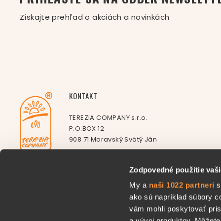
Získajte prehľad o akciách a novinkách
KONTAKT
TEREZIA COMPANY s.r.o.
P.O.BOX 12
908 71 Moravský Svätý Ján
E-mail:
info@terezia.eu
Zodpovedné použitie vaši
Telefón::
+421 35 769 25 30
My a
naši 1022 partneri
s
BEZPLATNÁ LINKA
ako sú napríklad súbory c
0800 72 72 72
vám mohli poskytovať pris
(Volajte Po – Pia 8:00 – 16:00
hodín
)
a vývoj produktov. Môžete 