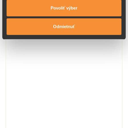
od 9,5 €
DETAIL
Povoliť výber
Odmietnuť