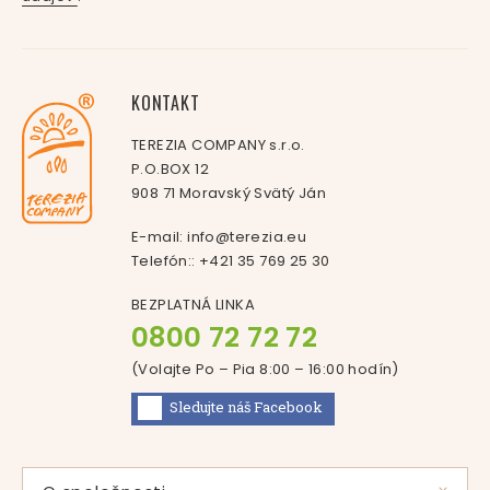
KONTAKT
TEREZIA COMPANY s.r.o.
P.O.BOX 12
908 71 Moravský Svätý Ján
E-mail:
info@terezia.eu
Telefón::
+421 35 769 25 30
BEZPLATNÁ LINKA
0800 72 72 72
(Volajte Po – Pia 8:00 – 16:00
hodín
)
Sledujte náš
Facebook