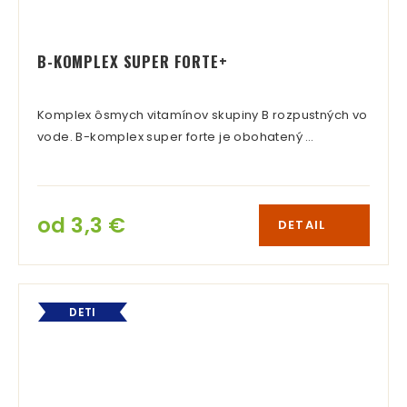
B-KOMPLEX SUPER FORTE+
Komplex ôsmych vitamínov skupiny B rozpustných vo
vode. B-komplex super forte je obohatený …
od 3,3 €
DETAIL
DETI