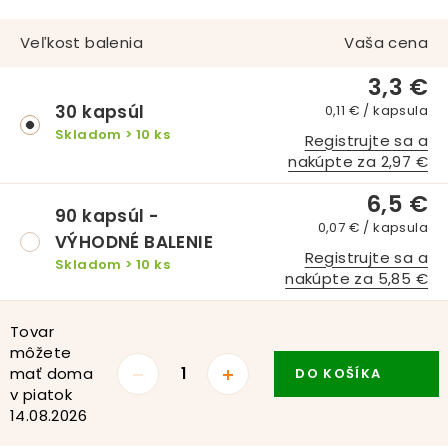
Veľkost balenia
Vaša cena
3,3 €
30 kapsúl
0,11 € / kapsula
Skladom > 10 ks
Registrujte sa a
nakúpte za 2,97 €
6,5 €
90 kapsúl -
0,07 € / kapsula
VÝHODNÉ BALENIE
Registrujte sa a
Skladom > 10 ks
nakúpte za 5,85 €
Tovar
môžete
mať doma
DO KOŠÍKA
v piatok
14.08.2026