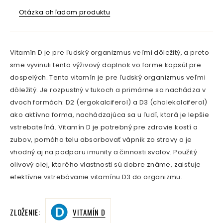
Otázka ohľadom produktu
Vitamín D je pre ľudský organizmus veľmi dôležitý, a preto
sme vyvinuli tento výživový doplnok vo forme kapsúl pre
dospelých. Tento vitamín je pre ľudský organizmus veľmi
dôležitý. Je rozpustný v tukoch a primárne sa nachádza v
dvoch formách: D2 (ergokalciferol) a D3 (cholekalciferol)
ako aktívna forma, nachádzajúca sa u ľudí, ktorá je lepšie
vstrebateľná. Vitamín D je potrebný pre zdravie kostí a
zubov, pomáha telu absorbovať vápnik zo stravy a je
vhodný aj na podporu imunity a činnosti svalov. Použitý
olivový olej, ktorého vlastnosti sú dobre známe, zaisťuje
efektívne vstrebávanie vitamínu D3 do organizmu.
ZLOŽENIE:
VITAMÍN D