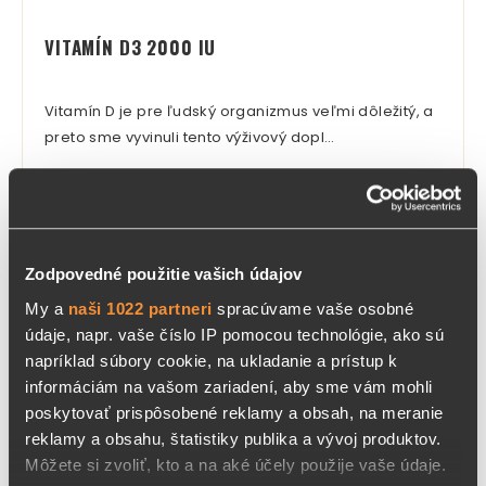
VITAMÍN D3 2000 IU
Vitamín D je pre ľudský organizmus veľmi dôležitý, a
preto sme vyvinuli tento výživový dopl…
od 3,5 €
DETAIL
Zodpovedné použitie vašich údajov
My a
naši 1022 partneri
spracúvame vaše osobné
údaje, napr. vaše číslo IP pomocou technológie, ako sú
napríklad súbory cookie, na ukladanie a prístup k
informáciám na vašom zariadení, aby sme vám mohli
poskytovať prispôsobené reklamy a obsah, na meranie
reklamy a obsahu, štatistiky publika a vývoj produktov.
Môžete si zvoliť, kto a na aké účely použije vaše údaje.