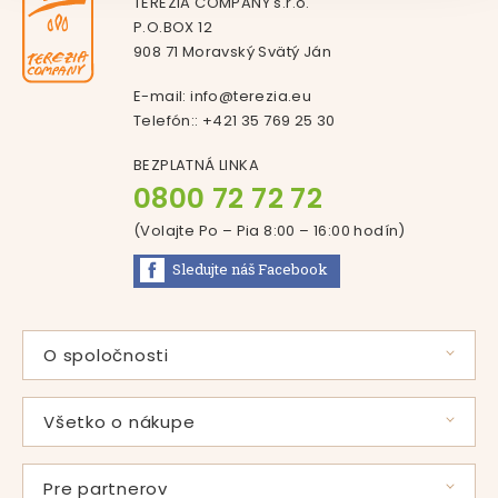
TEREZIA COMPANY s.r.o.
P.O.BOX 12
908 71 Moravský Svätý Ján
E-mail:
info@terezia.eu
Telefón::
+421 35 769 25 30
BEZPLATNÁ LINKA
0800 72 72 72
(Volajte Po – Pia 8:00 – 16:00
hodín
)
Sledujte náš
Facebook
O spoločnosti
Príbeh pani Svátovej
Použité suroviny
Všetko o nákupe
Vlastná výroba
Časté otázky
Certifikáty
Zľavové programy
Pre partnerov