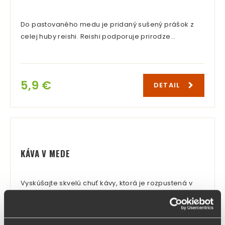
Do pastovaného medu je pridaný sušený prášok z
celej huby reishi. Reishi podporuje prirodze…
5,9 €
DETAIL
KÁVA V MEDE
Vyskúšajte skvelú chuť kávy, ktorá je rozpustená v
pastovanom mede. Tieto dve ingrediencie …