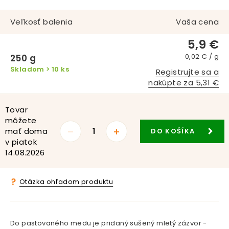
Veľkosť balenia
Vaša cena
5,9 €
0,02 € / g
250 g
Skladom > 10 ks
Registrujte sa a
nakúpte za 5,31 €
Tovar
môžete
mať doma
DO KOŠÍKA
v piatok
14.08.2026
Otázka ohľadom produktu
Do pastovaného medu je pridaný sušený mletý zázvor -