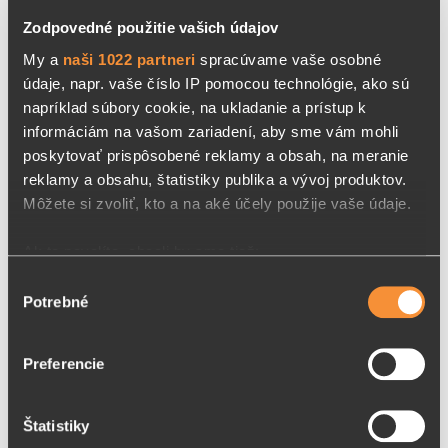
Zodpovedné použitie vašich údajov
5,9 €
DETAIL
My a
naši 1022 partneri
spracúvame vaše osobné
údaje, napr. vaše číslo IP pomocou technológie, ako sú
napríklad súbory cookie, na ukladanie a prístup k
informáciám na vašom zariadení, aby sme vám mohli
poskytovať prispôsobené reklamy a obsah, na meranie
RAKYTNÍK V MEDE
reklamy a obsahu, štatistiky publika a vývoj produktov.
Môžete si zvoliť, kto a na aké účely použije vaše údaje.
Do pastovaného medu je pridaný rakytníkový extrakt
Ak to povolíte, chceli by sme tiež:
- šťava z vylisovaných bobúľ rakytníka ř…
Zhromažďovať informácie o vašej geografickej
Výber
Potrebné
polohe s presnosťou na niekoľko metrov
súhlasu
Identifikovať vaše zariadenie aktívnym skenovaním
5,9 €
konkrétnych charakteristík (odtlačky prstov).
DETAIL
Preferencie
Viac informácií o tom, ako sa spracúvajú vaše osobné
údaje, nájdete v časti s
vašimi nastaveniami
. Súhlas
Štatistiky
môžete kedykoľvek zmeniť alebo odvolať cez Vyhlásenie