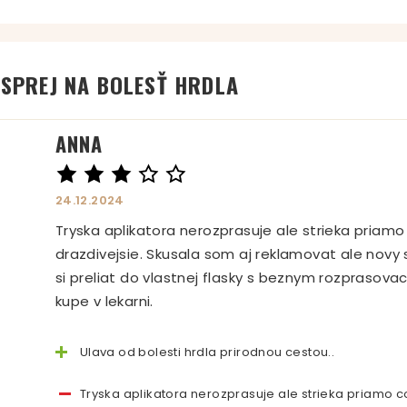
 SPREJ NA BOLESŤ HRDLA
ANNA
24.12.2024
Tryska aplikatora nerozprasuje ale strieka priamo
drazdivejsie. Skusala som aj reklamovat ale novy 
si preliat do vlastnej flasky s beznym rozpraso
kupe v lekarni.
Ulava od bolesti hrdla prirodnou cestou..
Tryska aplikatora nerozprasuje ale strieka priamo co