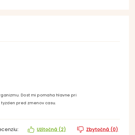
rganizmu. Dost mi pomaha hlavne pri
e tyzden pred zmenov casu.
ecenziu:
Užitočná (
2
)
Zbytočná (
0
)