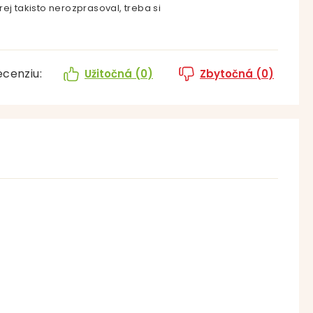
ej takisto nerozprasoval, treba si
ecenziu:
Užitočná (
0
)
Zbytočná (
0
)