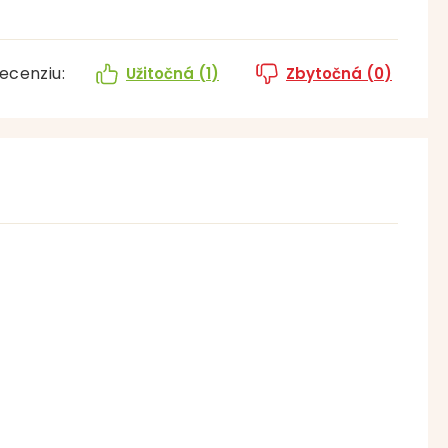
ecenziu:
Užitočná (
1
)
Zbytočná (
0
)