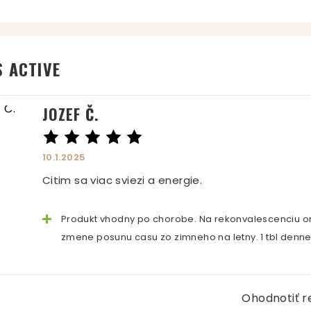
 ACTIVE
JOZEF Č.
10.1.2025
Citim sa viac sviezi a energie.
Produkt vhodny po chorobe. Na rekonvalescenciu o
zmene posunu casu zo zimneho na letny. 1 tbl denn
Ohodnotiť r