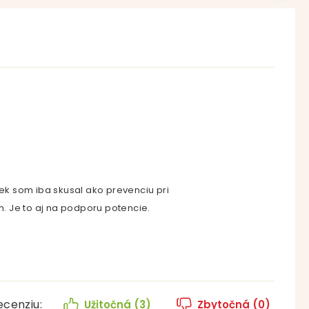
iek som iba skusal ako prevenciu pri
. Je to aj na podporu potencie.
ecenziu:
Užitočná (
3
)
Zbytočná (
0
)