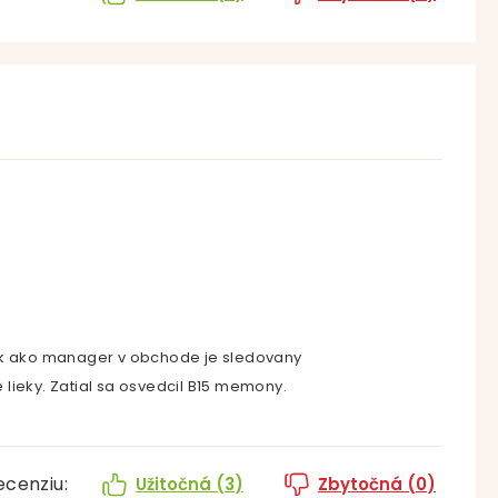
nik ako manager v obchode je sledovany
lieky. Zatial sa osvedcil B15 memony.
ecenziu:
Užitočná (
3
)
Zbytočná (
0
)