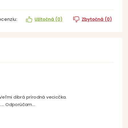
ecenziu:
Užitočná (
0
)
Zbytočná (
0
)
 Veľmi dibrá prírodná vecicčka.
... Odporúčam...