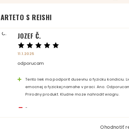
ARTETO S REISHI
JOZEF Č.
11.1.2025
odporucam
Tento liek ma podporit dusevnu a fyzicku kondiciu. L
emocnej a fyzickej namahe v praci. Ano. Odporucam
Prirodny produkt. Kludne moze nahradit wiagru.
-
Ohodnotiť r