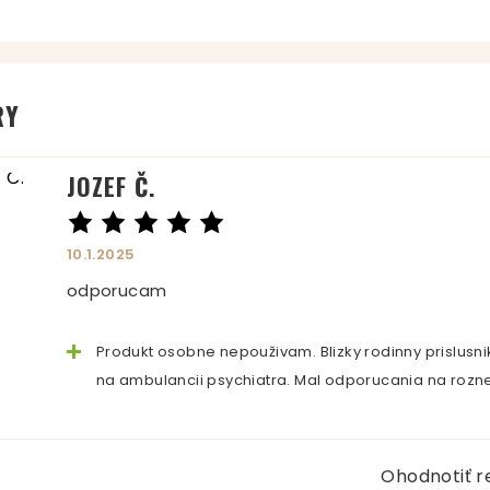
RY
JOZEF Č.
10.1.2025
odporucam
Produkt osobne nepouživam. Blizky rodinny prislus
na ambulancii psychiatra. Mal odporucania na rozne 
Ohodnotiť r