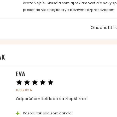
drazdivejsie. Skusala som aj reklamovat ale novy spr
preliat do vlastnej flasky s beznym rozprasovacom.
Ohodnotiť r
AK
EVA
6.8.2024
Odporúčam liek lebo sa zlepší zrak
Pôsobí tak ako som čakala