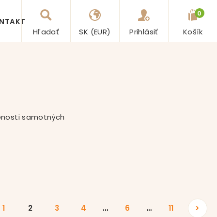
0
NTAKT
Hľadať
SK (EUR)
Prihlásiť
Košík
senosti samotných
1
2
3
4
…
6
…
11