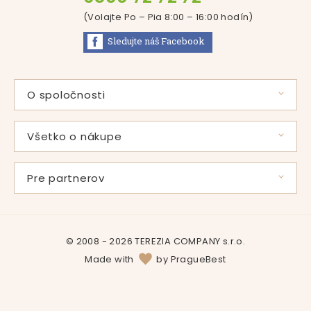
(Volajte Po – Pia 8:00 – 16:00
hodín
)
Sledujte náš
Facebook
O spoločnosti
Príbeh pani Svátovej
Použité suroviny
Všetko o nákupe
Vlastná výroba
Časté otázky
Certifikáty
Zľavové programy
Pre partnerov
Produkty
Doprava a platba
Veľkoobchodná spolupráca
Podporujeme
Kde nakúpiť
Firemné benefity
Kariéra
Darčekové poukážky
© 2008 - 2026 TEREZIA COMPANY s.r.o.
Kontakt
Reklamačný poriadok
Made with
by
PragueBest
Ochrana osobných údajov
Všeobecné obchodné podmienky