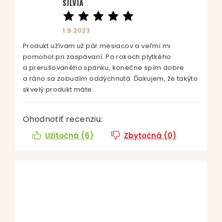
SILVIA
1.9.2023
Produkt užívam už pár mesiacov a veľmi mi
pomohol pri zaspávaní. Po rokoch plytkého
a prerušovaného spánku, konečne spím dobre
a ráno sa zobudím oddýchnutá. Ďakujem, že takýto
skvelý produkt máte.
Ohodnotiť recenziu:
Užitočná (
6
)
Zbytočná (
0
)