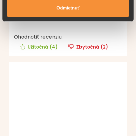
Produkt určite odporúčam. Popri používaní
Odmietnuť
"obyčajného" medu je to super obohatenie, len tak,
do čaju, alebo aj mnohými inými spôsobmi.
Ohodnotiť recenziu:
Užitočná (
4
)
Zbytočná (
2
)