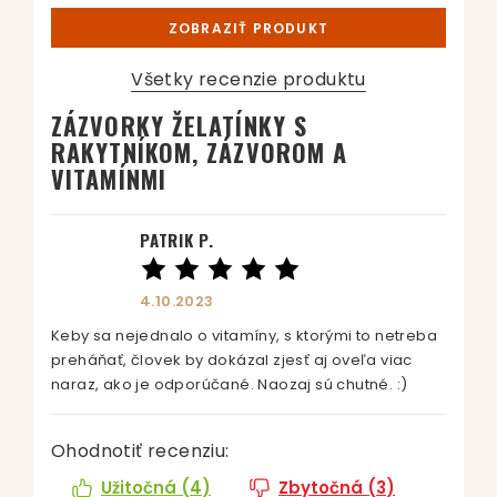
ZOBRAZIŤ PRODUKT
Všetky recenzie produktu
ZÁZVORKY ŽELATÍNKY S
RAKYTNÍKOM, ZÁZVOROM A
VITAMÍNMI
PATRIK P.
4.10.2023
Keby sa nejednalo o vitamíny, s ktorými to netreba
preháňať, človek by dokázal zjesť aj oveľa viac
naraz, ako je odporúčané. Naozaj sú chutné. :)
Ohodnotiť recenziu:
Užitočná (
4
)
Zbytočná (
3
)