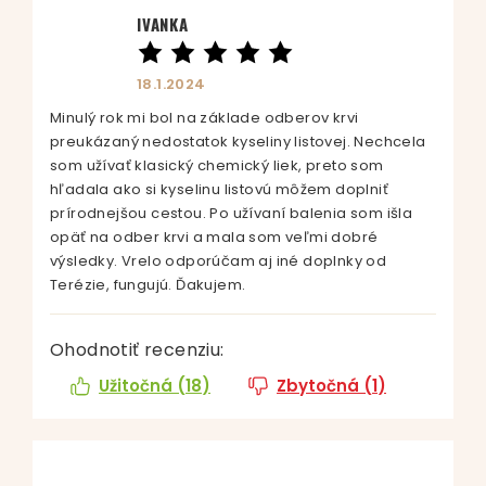
IVANKA
18.1.2024
Minulý rok mi bol na základe odberov krvi
preukázaný nedostatok kyseliny listovej. Nechcela
som užívať klasický chemický liek, preto som
hľadala ako si kyselinu listovú môžem doplniť
prírodnejšou cestou. Po užívaní balenia som išla
opäť na odber krvi a mala som veľmi dobré
výsledky. Vrelo odporúčam aj iné doplnky od
Terézie, fungujú. Ďakujem.
Ohodnotiť recenziu:
Užitočná (
18
)
Zbytočná (
1
)