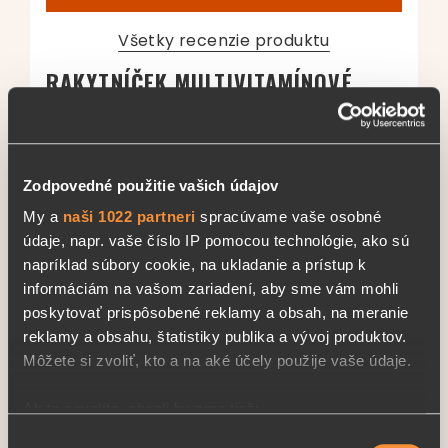
Všetky recenzie produktu
RAKYTNÍČEK MULTIVITAMÍNOVÉ
ŽELATÍNKY S RAKYTNÍKOM -
MORSKÝ SVET
SAMUEL
Zodpovedné použitie vašich údajov
My a
naši 1022 partneri
spracúvame vaše osobné
8.11.2023
údaje, napr. vaše číslo IP pomocou technológie, ako sú
napríklad súbory cookie, na ukladanie a prístup k
je to chutné
informáciám na vašom zariadení, aby sme vám mohli
poskytovať prispôsobené reklamy a obsah, na meranie
Ohodnotiť recenziu:
reklamy a obsahu, štatistiky publika a vývoj produktov.
Môžete si zvoliť, kto a na aké účely použije vaše údaje.
Užitočná (
8
)
Zbytočná (
3
)
Ak to povolíte, chceli by sme tiež:
Zhromažďovať informácie o vašej geografickej
Výber