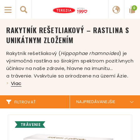
0
RAKYTNÍK REŠETLIAKOVÝ – RASTLINA S
UNIKÁTNYM ZLOŽENÍM
Rakytník rešetliakový (
Hippophae rhamnoides
) je
výnimočná rastlina so širokým spektrom pozitívnych
účinkov na naše zdravie, hlavne na imunitu
a trávenie. Vyskytuje sa prirodzene na území Ázie,
Číny, Mongolska, Nepálu a Indie. V súčasnosti sa
Viac
však pre svoje priaznivé účinky bežne pestuje v celej
Európe. Rakytník býva často nazývaný rastlinou
FILTROVAŤ
budúcnosti či citrónovníkom severu, pretože
obsahuje vysoký podiel vitamínu C. V celej rastline
nájdeme viac ako 190 biologicky aktívnych látok,
TRÁVENIE
z ktorých najvýznamnejšie sú vitamíny skupiny B,
provitamín A, tokoferoly, vitamín D a A, beta-