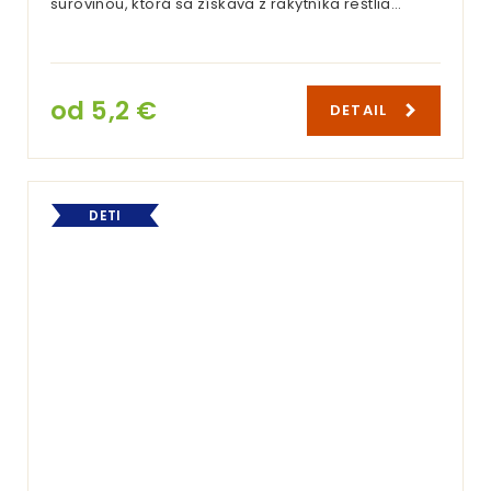
surovinou, ktorá sa získava z rakytníka reštlia…
od 5,2 €
DETAIL
DETI