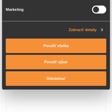
o používaní súborov cookie.
hebk…
Marketing
Na prispôsobenie obsahu a reklám, poskytovanie funkcií
sociálnych médií a analýzu návštevnosti používame
12,5 €
DETAIL
súbory cookie. Informácie o tom, ako používate naše
Zobraziť detaily
webové stránky, poskytujeme aj našim partnerom v
oblasti sociálnych médií, inzercie a analýzy. Títo partneri
môžu príslušné informácie skombinovať s ďalšími
Povoliť všetko
údajmi, ktoré ste im poskytli alebo ktoré od vás získali,
DETI
keď ste používali ich služby.
Povoliť výber
Odmietnuť