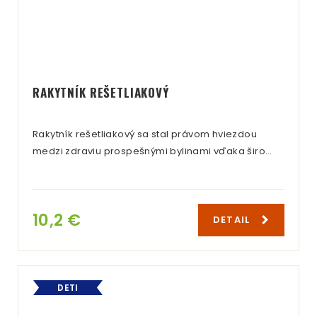
RAKYTNÍK REŠETLIAKOVÝ
Rakytník rešetliakový sa stal právom hviezdou
medzi zdraviu prospešnými bylinami vďaka širo…
10,2 €
DETAIL
DETI