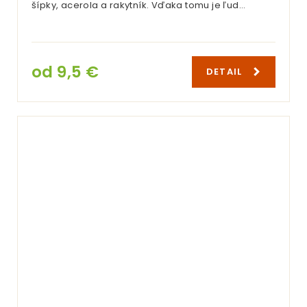
šípky, acerola a rakytník. Vďaka tomu je ľud…
od 9,5 €
DETAIL