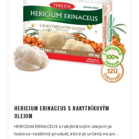
karotén a veľa ďalších telu prospešných látok.
Okrem toho, že podporuje imunitu a napomáha
tráveniu má priaznivý vplyv na činnosť srdca, sliznice
úst a očí, udržuje zdravú pokožku a podporuje lesk
vlasov.
HERICIUM ERINACEUS S RAKYTNÍKOVÝM
OLEJOM
HERICIUM ERINACEUS s rakytníkovým olejom je
hubovo-rastlinný produkt, ktorý je určený na po…