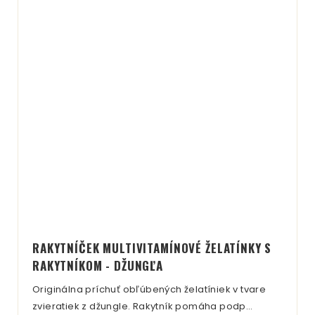
RAKYTNÍČEK MULTIVITAMÍNOVÉ ŽELATÍNKY S
RAKYTNÍKOM - DŽUNGĽA
Originálna príchuť obľúbených želatíniek v tvare
zvieratiek z džungle. Rakytník pomáha podp…