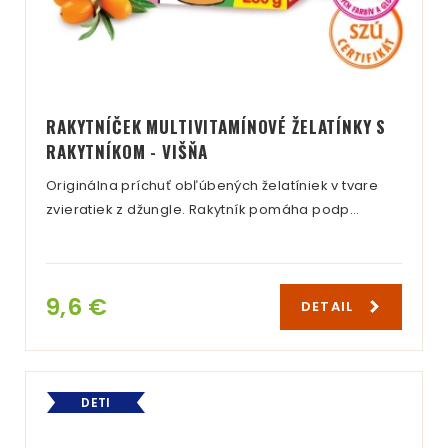
RAKYTNÍČEK MULTIVITAMÍNOVÉ ŽELATÍNKY S
RAKYTNÍKOM - VIŠŇA
Originálna príchuť obľúbených želatíniek v tvare
zvieratiek z džungle. Rakytník pomáha podp…
9,6 €
DETAIL
DETI