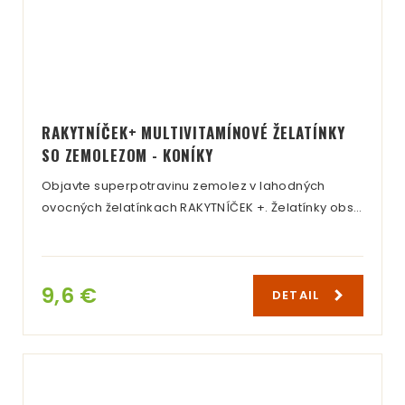
RAKYTNÍČEK+ MULTIVITAMÍNOVÉ ŽELATÍNKY
SO ZEMOLEZOM - KONÍKY
Objavte superpotravinu zemolez v lahodných
ovocných želatínkach RAKYTNÍČEK +. Želatínky obs…
9,6 €
DETAIL