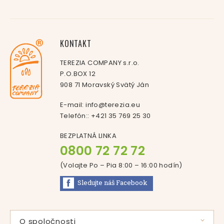
KONTAKT
TEREZIA COMPANY s.r.o.
P.O.BOX 12
908 71 Moravský Svätý Ján
E-mail:
info@terezia.eu
Telefón::
+421 35 769 25 30
BEZPLATNÁ LINKA
0800 72 72 72
(Volajte Po – Pia 8:00 – 16:00
hodín
)
Sledujte náš
Facebook
O spoločnosti