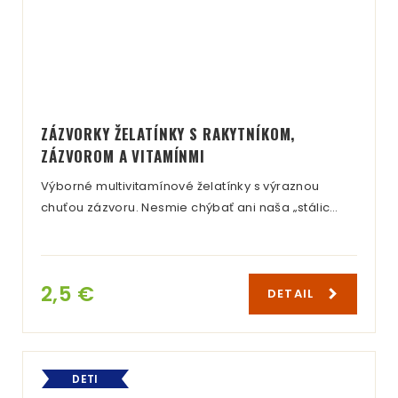
ZÁZVORKY ŽELATÍNKY S RAKYTNÍKOM,
ZÁZVOROM A VITAMÍNMI
Výborné multivitamínové želatínky s výraznou
chuťou zázvoru. Nesmie chýbať ani naša „stálic…
2,5 €
DETAIL
DETI