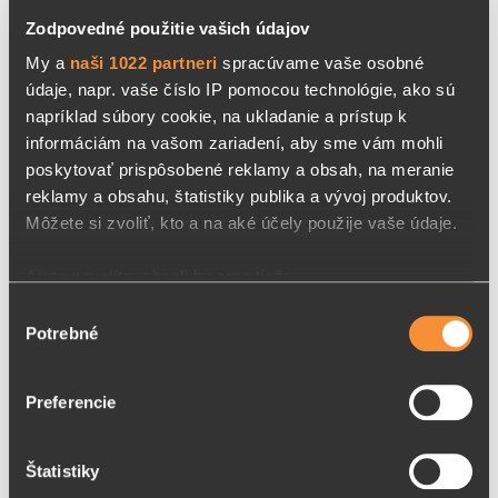
Zodpovedné použitie vašich údajov
My a
naši 1022 partneri
spracúvame vaše osobné
údaje, napr. vaše číslo IP pomocou technológie, ako sú
napríklad súbory cookie, na ukladanie a prístup k
informáciám na vašom zariadení, aby sme vám mohli
poskytovať prispôsobené reklamy a obsah, na meranie
reklamy a obsahu, štatistiky publika a vývoj produktov.
Môžete si zvoliť, kto a na aké účely použije vaše údaje.
Ak to povolíte, chceli by sme tiež:
Zhromažďovať informácie o vašej geografickej
Výber
Potrebné
polohe s presnosťou na niekoľko metrov
súhlasu
Identifikovať vaše zariadenie aktívnym skenovaním
konkrétnych charakteristík (odtlačky prstov).
VLASY & NECHTY
Preferencie
Viac informácií o tom, ako sa spracúvajú vaše osobné
údaje, nájdete v časti s
vašimi nastaveniami
. Súhlas
Produkt s jedinečným zložením na podporu
Štatistiky
môžete kedykoľvek zmeniť alebo odvolať cez Vyhlásenie
dobrého stavu vlasov a nechtov, ich pevnosti,