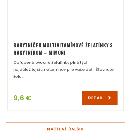
RAKYTNÍČEK MULTIVITAMÍNOVÉ ŽELATÍNKY S
RAKYTNÍKOM – MIMONI
Obľúbené ovocné želatínky plné tých
najdôležitejších vitamínov pre vaše deti. Šťavnaté
žela…
9,6 €
DETAIL
NAČÍTAŤ ĎALŠIU